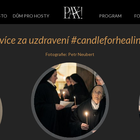
STO
DŮM PRO HOSTY
PROGRAM
FO
více za uzdravení #candleforheali
Fotografie: Petr Neubert