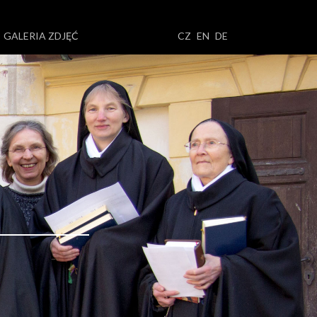
GALERIA ZDJĘĆ
CZ
EN
DE