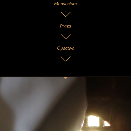
Monachium
Praga
Opactwo